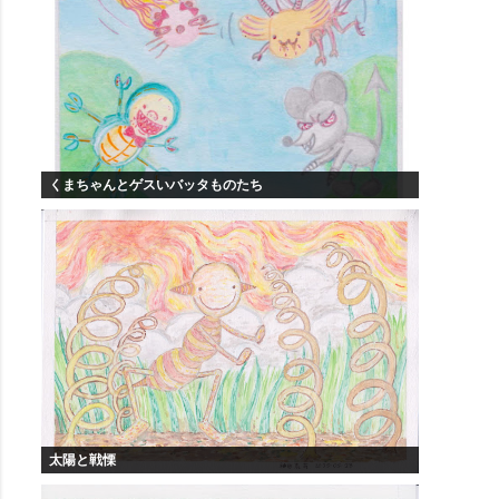
くまちゃんとゲスいバッタものたち
太陽と戦慄