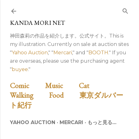
スキップしてメイン コンテンツに移動
KANDA MORI NET
神田森莉の作品を紹介します。公式サイト。This is
my illustration. Currently on sale at auction sites
"
Yahoo Auction
," "
Mercari
," and "
BOOTH
." If you
are overseas, please use the purchasing agent
"
buyee
."
Comic
Music
Cat
Walking
Food
東京ダルバー
ト紀行
YAHOO AUCTION
MERCARI
もっと見る…