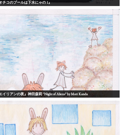
オチコのプールは下水にゃの 1』
イリアンの夜』神田森莉 "Night of Aliens" by Mori Kanda