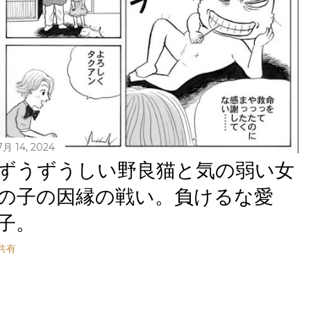
7月 14, 2024
ずうずうしい野良猫と気の弱い女
の子の因縁の戦い。負けるな愛
子。
共有