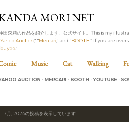
スキップしてメイン コンテンツに移動
KANDA MORI NET
神田森莉の作品を紹介します。公式サイト。This is my illustration. Cu
"
Yahoo Auction
," "
Mercari
," and "
BOOTH
." If you are ove
"
buyee
."
Comic
Music
Cat
Walking
YAHOO AUCTION
MERCARI
BOOTH
YOUTUBE
SO
7月, 2024の投稿を表示しています
投