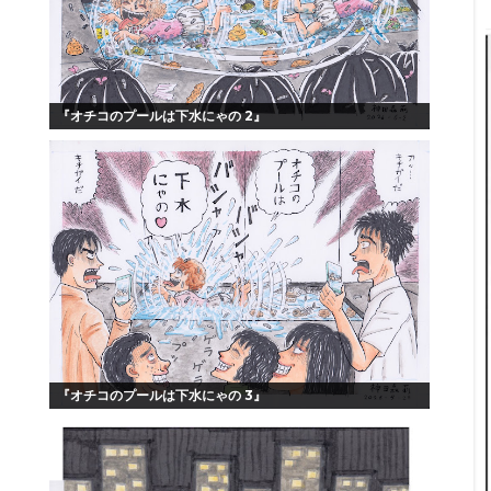
『オチコのプールは下水にゃの 2』
『オチコのプールは下水にゃの 3』