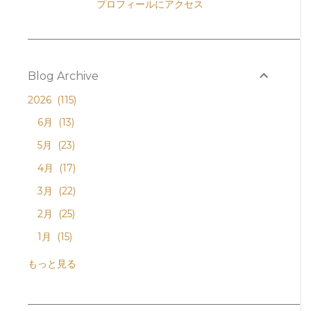
プロフィールにアクセス
Blog Archive
2026
115
6月
13
5月
23
4月
17
3月
22
2月
25
1月
15
2025
119
もっと見る
12月
22
11月
19