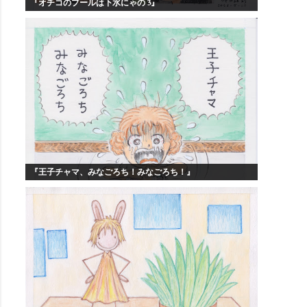
『オチコのプールは下水にゃの 3』
『王子チャマ、みなごろち！みなごろち！』