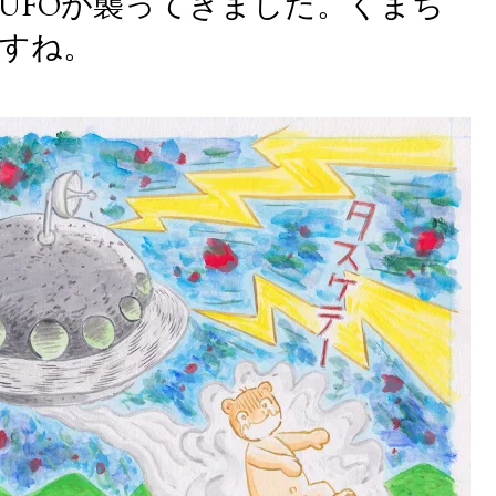
 UFOが襲ってきました。くまち
すね。