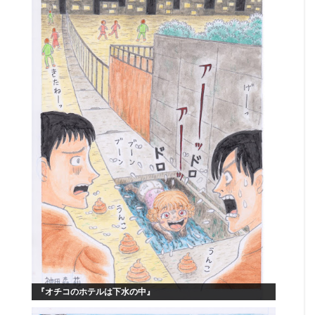
『オチコのホテルは下水の中』