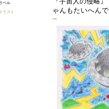
『宇宙人の侵略』
ラベル
ゃんもたいへんで
イラスト