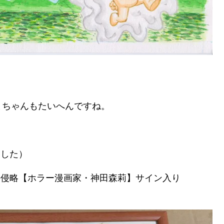
まちゃんもたいへんですね。
。
ました）
の侵略【ホラー漫画家・神田森莉】サイン入り