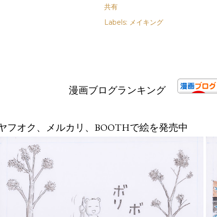
共有
Labels:
メイキング
漫画ブログランキング
ヤフオク、メルカリ、BOOTHで絵を発売中