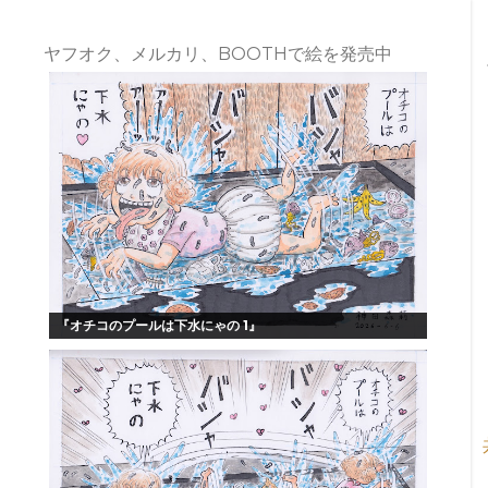
ヤフオク、メルカリ、BOOTHで絵を発売中
『オチコのプールは下水にゃの 1』