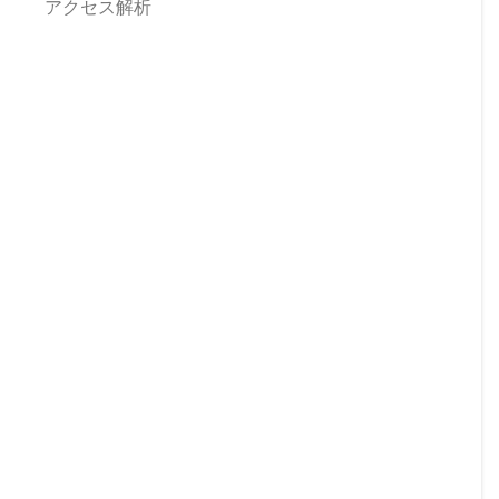
アクセス解析