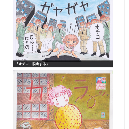
『オチコ、脱走する』