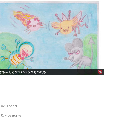
まちゃんとゲスいバッタものたち
 by Blogger
者:
Mae Burke