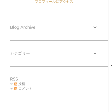
プロフィールにアクセス
Blog Archive
カテゴリー
RSS
投稿
コメント