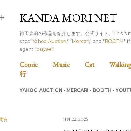
スキップしてメイン コンテンツに移動
KANDA MORI NET
神田森莉の作品を紹介します。公式サイト。This is my illustr
sites "
Yahoo Auction
," "
Mercari
," and "
BOOTH
." 
agent "
buyee
."
Comic
Music
Cat
Walk
行
YAHOO AUCTION
MERCARI
BOOTH
YOUT
共有
11月 22, 2025