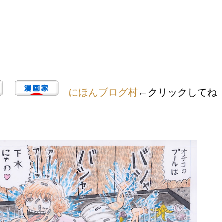
にほんブログ村
←クリックしてね