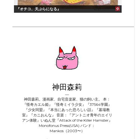
『オチコ、天ぷらになる』
神田森莉
神田森莉。漫画家、自宅音楽家、猫の飼い主。 本：
『怪奇カエル姫』『怪奇ミイラ少女』『37564学園』
『少女同盟』『本当にあった恐ろしい話』『墓場教
室』『カニおんな』 音楽：『アントニオ青年のエイリ
アン体験』いぬん堂『Attack of the Killer Hamster』
Monofonus Press(USA) バンド：
Mankos（2003〜）