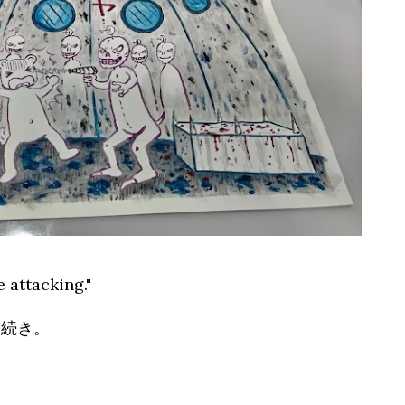
 attacking."
』続き。