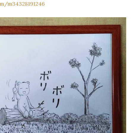
tem/m34328191246