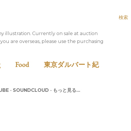
検索
ation. Currently on sale at auction
If you are overseas, please use the purchasing
ing
Food
東京ダルバート紀
UBE
SOUNDCLOUD
もっと見る…