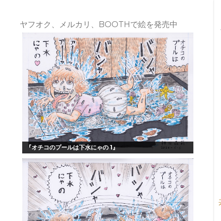
ヤフオク、メルカリ、BOOTHで絵を発売中
『オチコのプールは下水にゃの 1』