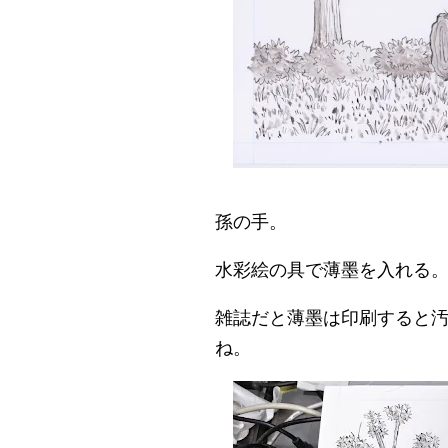
孫の手。
水彩絵の具で薄墨を入れる
雑誌だと薄墨は印刷すると
ね。