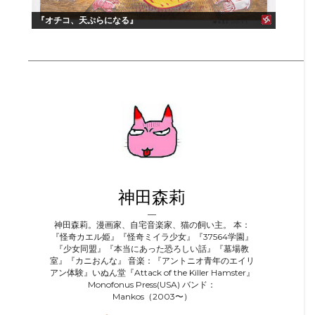
『オチコ、天ぷらになる』
神田森莉
神田森莉。漫画家、自宅音楽家、猫の飼い主。 本：
『怪奇カエル姫』『怪奇ミイラ少女』『37564学園』
『少女同盟』『本当にあった恐ろしい話』『墓場教
室』『カニおんな』 音楽：『アントニオ青年のエイリ
アン体験』いぬん堂『Attack of the Killer Hamster』
Monofonus Press(USA) バンド：
Mankos（2003〜）