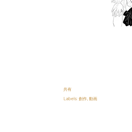
共有
Labels:
創作
動画