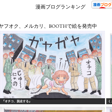
漫画ブログランキング
ヤフオク、メルカリ、BOOTHで絵を発売中
『オチコ、脱走する』
く