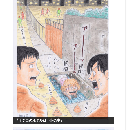
『オチコのホテルは下水の中』