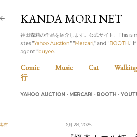
スキップしてメイン コンテンツに移動
KANDA MORI NET
神田森莉の作品を紹介します。公式サイト。This is my illustr
sites "
Yahoo Auction
," "
Mercari
," and "
BOOTH
." 
agent "
buyee
."
Comic
Music
Cat
Walk
行
YAHOO AUCTION
MERCARI
BOOTH
YOUT
共有
6月 28, 2025