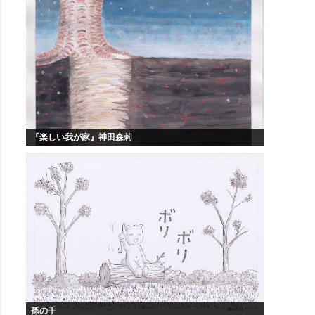
『楽しい我が家』神田森莉
孫の手