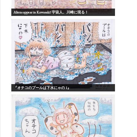
Aliens appear in Kawasaki! 宇宙人、川崎に現る！
『オチコのプールは下水にゃの 1』