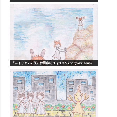
『エイリアンの夜』神田森莉 "Night of Aliens" by Mori Kanda