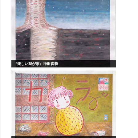
『楽しい我が家』神田森莉