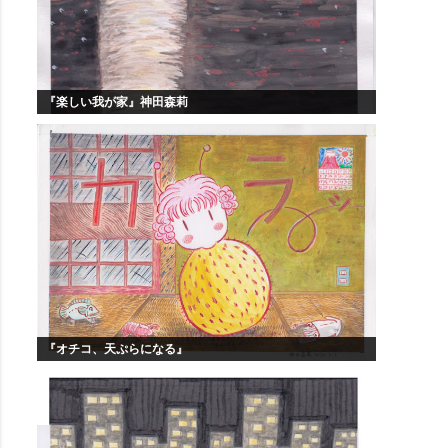
『楽しい我が家』神田森莉
『オチコ、天ぷらになる』