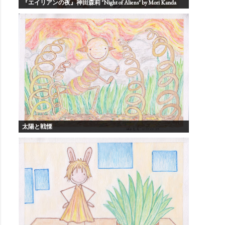
『エイリアンの夜』神田森莉 "Night of Aliens" by Mori Kanda
太陽と戦慄