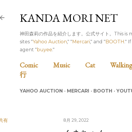
スキップしてメイン コンテンツに移動
KANDA MORI NET
神田森莉の作品を紹介します。公式サイト。This is my illustr
sites "
Yahoo Auction
," "
Mercari
," and "
BOOTH
." 
agent "
buyee
."
Comic
Music
Cat
Walk
行
YAHOO AUCTION
MERCARI
BOOTH
YOUT
共有
8月 29, 2022