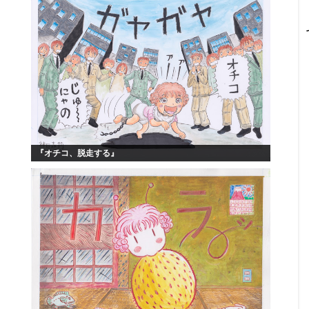
『オチコ、脱走する』