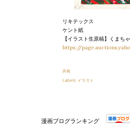
リキテックス
ケント紙
【イラスト生原稿】くまち
https://page.auctions.yah
共有
Labels:
イラスト
漫画ブログランキング