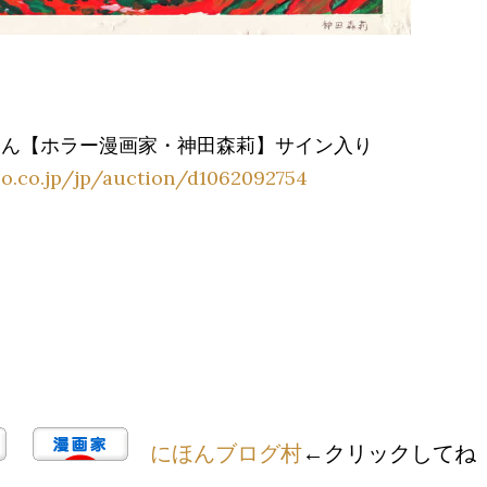
ゃん【ホラー漫画家・神田森莉】サイン入り
oo.co.jp/jp/auction/d1062092754
にほんブログ村
←クリックしてね