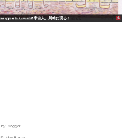
iens appear in Kawasaki! 宇宙人、川崎に現る！
 by Blogger
者:
Mae Burke