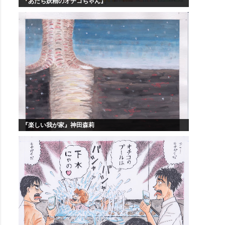
『あたち妖精のオチコちゃん』
『楽しい我が家』神田森莉