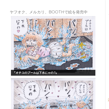
ヤフオク、メルカリ、BOOTHで絵を発売中
『オチコのプールは下水にゃの 1』