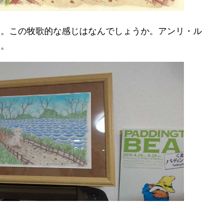
た。この牧歌的な感じはなんでしょうか。アンリ・ル
た。