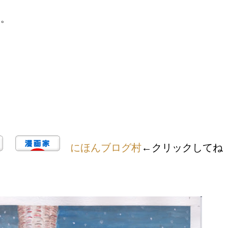
い。
にほんブログ村
←クリックしてね