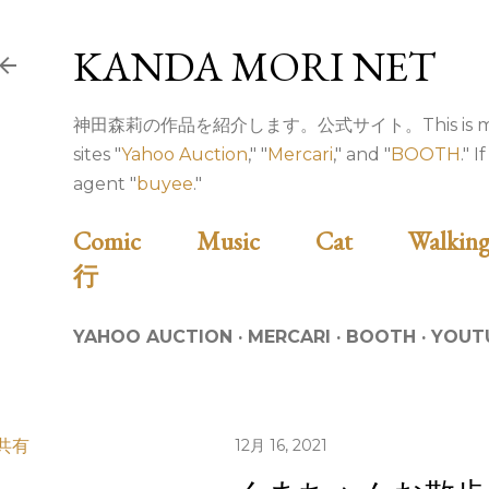
スキップしてメイン コンテンツに移動
KANDA MORI NET
神田森莉の作品を紹介します。公式サイト。This is my illustr
sites "
Yahoo Auction
," "
Mercari
," and "
BOOTH
." 
agent "
buyee
."
Comic
Music
Cat
Walk
行
YAHOO AUCTION
MERCARI
BOOTH
YOUT
共有
12月 16, 2021