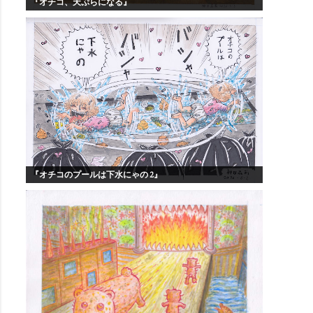
『オチコ、天ぷらになる』
『オチコのプールは下水にゃの 2』