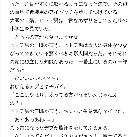
った。片目がすぐに取れるようになったので、その辺
の百均で仮装用のアイパッチを買ってつけている。
大家の二階。ヒトデ男は、舌なめずりをしてふたりの
小学生を見ていた。
「どっちの方から食べようかな」
ヒトデ男の一郎が言う。ヒトデ男は五人の身体がつな
がってできている驚くべき奇形人間だった。それぞれ
の頭に独立した知能があった。一番上にいるのが一郎
だった。
「ひいいいいいいいっ」
おびえるデブとキチガイ。
「ここはやはり、太ってる方がうまいんじゃねえ
の？」
ヒトデ男の二郎が言う。ちょっと生意気なタイプだ。
「あわあわあわ……」
真っ青になったデブが脂汗を流してふるえる。
「なにいってんだよ、ボケカスがぁッ！ 痩せてる方