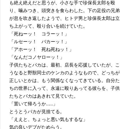
も絶え絶えだと思うが、小さな手で珍保長太郎を殴
り、噛みつき、頭突きを食らわした。下の足役の兄弟
が息を吹き返したようで、ヒトデ男と珍保長太郎は立
ち上がって、殴り合いを続けていた。
「死ねーッ！ コラーッ！」
「ルセーッ！ バカーッ！」
「アホーッ！ 死ね死ねッ！」
「なんだコノヤローッ！」
子供たちとバカは、最初、店長を応援していたが、こ
うなると野獣同士のケンカのようなもので、どっちが
正しいとかは、もう関係なくなってきている。自分た
ちの世界に入って、永遠に殴りあってる彼らを、子供
たちとバカはあきれて見ていた。
「置いて帰ろうか……」
とうとうバカが見捨てる。
「ええと、ちょっと悪い気もするな」
気の良いデブがためらう。