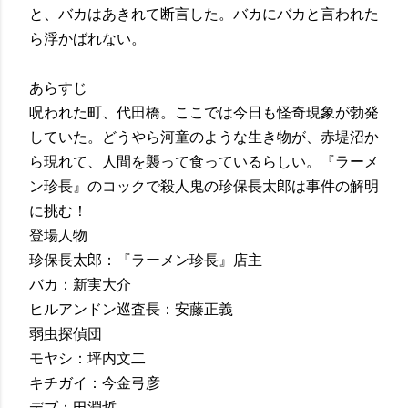
と、バカはあきれて断言した。バカにバカと言われた
ら浮かばれない。
あらすじ
呪われた町、代田橋。ここでは今日も怪奇現象が勃発
していた。どうやら河童のような生き物が、赤堤沼か
ら現れて、人間を襲って食っているらしい。『ラーメ
ン珍長』のコックで殺人鬼の珍保長太郎は事件の解明
に挑む！
登場人物
珍保長太郎：『ラーメン珍長』店主
バカ：新実大介
ヒルアンドン巡査長：安藤正義
弱虫探偵団
モヤシ：坪内文二
キチガイ：今金弓彦
デブ：田淵哲