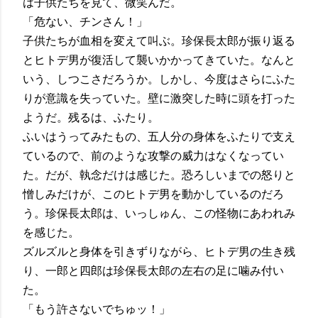
は子供たちを見て、微笑んだ。
「危ない、チンさん！」
子供たちが血相を変えて叫ぶ。珍保長太郎が振り返る
とヒトデ男が復活して襲いかかってきていた。なんと
いう、しつこさだろうか。しかし、今度はさらにふた
りが意識を失っていた。壁に激突した時に頭を打った
ようだ。残るは、ふたり。
ふいはうってみたもの、五人分の身体をふたりで支え
ているので、前のような攻撃の威力はなくなってい
た。だが、執念だけは感じた。恐ろしいまでの怒りと
憎しみだけが、このヒトデ男を動かしているのだろ
う。珍保長太郎は、いっしゅん、この怪物にあわれみ
を感じた。
ズルズルと身体を引きずりながら、ヒトデ男の生き残
り、一郎と四郎は珍保長太郎の左右の足に噛み付い
た。
「もう許さないでちゅッ！」