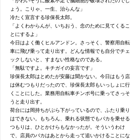
「かわいそうに酸素不足で脳細胞が破壊されたのでし
ょう。こりゃ、一生、治らんな」
冷たく宣言する珍保長太郎。
「よくわからんが、いちおう、念のために見てくるこ
とにするよ」
今日はよく働くヒルアンドン。さっそく、警察用自転
車に飛び乗って走り出す。どんな情報でも自分でチェ
ックしないと、すまない性格なのである。
「無駄ですよ。キチガイの妄言です」
珍保長太郎はとめたが安藤は聞かない。今日はもう店
は休むつもりだったので、珍保長太郎もいっしょに行
くことにした。業務用自転車チンポ号に乗ってさっそ
うと走り出す。
荷台には岡持ちがぶら下がっているので、ふたり乗り
はできない。もちろん、乗れる状態でもバカを乗せる
つもりは、ひとかけらもなかったが。そういうわけ
で、店員のバカはあとから走って追いかけることにな