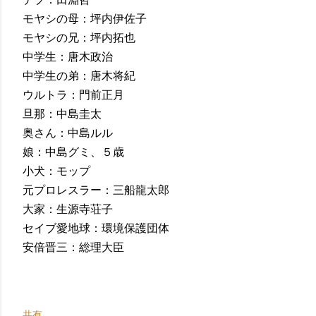
モヤシの母：坪内伊佐子
モヤシの兄：坪内拓也
中学生：唐木政治
中学生の弟：唐木将紀
ウルトラ：門前正月
旦那：中島圭太
奥さん：中島ルル
娘：中島グミ、５歳
小犬：モップ
元プロレスラー：三船龍太郎
大家：生源寺荘子
セイブ愛地球：環境保護団体
安倍晋三：総理大臣
共有