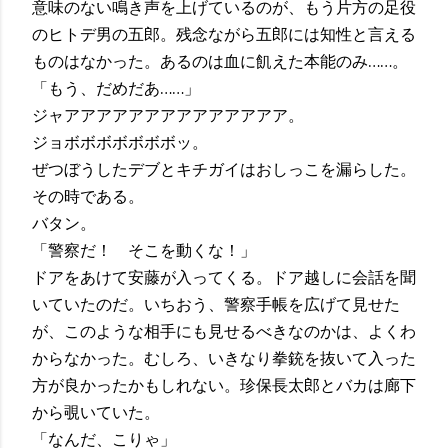
意味のない鳴き声を上げているのが、もう片方の足役
のヒトデ男の五郎。残念ながら五郎には知性と言える
ものはなかった。あるのは血に飢えた本能のみ……。
「もう、だめだあ……」
ジャアアアアアアアアアアアアアア。
ジョボボボボボボボッ。
ぜつぼうしたデブとキチガイはおしっこを漏らした。
その時である。
バタン。
「警察だ！ そこを動くな！」
ドアをあけて安藤が入ってくる。ドア越しに会話を聞
いていたのだ。いちおう、警察手帳を広げて見せた
が、このような相手にも見せるべきなのかは、よくわ
からなかった。むしろ、いきなり拳銃を抜いて入った
方が良かったかもしれない。珍保長太郎とバカは廊下
から覗いていた。
「なんだ、こりゃ」