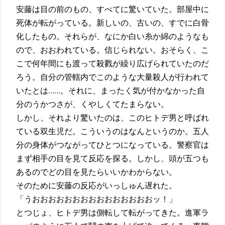
安藤は目の前のもの、すべてに驚いていた。部屋中に
死体が転がっている。新しいの、古いの、すでに白骨
化したもの。それらが、なにか白い糸か綿のようなも
ので、おおわれている。信じられない。おそらく、こ
こで何年間にも渡って殺戮が繰り広げられていたのだ
ろう。自分の管轄内でこのような大量殺人が行われて
いたとは……。それに、まったく気が付かなかった自
分のうかつさが、くやしくてたまらない。
しかし、それより驚いたのは、このヒトデ男と呼ばれ
ている双生児だ。こういうのはなんというのか。五人
分の身体がつながってひとつになっている。警察官は
まず相手の目を見て反応を探る。しかし、頭が五つも
あるのでどの目を見たらいいかわからない。
そのために安藤の反応がいっしゅん遅れた。
「うおおおおおおおおおおおおおおおッ！」
とつじょ、ヒトデ男は側転して転がってきた。進軍ラ