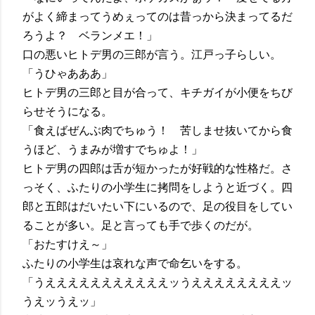
がよく締まってうめぇってのは昔っから決まってるだ
ろうよ？ ベランメエ！」
口の悪いヒトデ男の三郎が言う。江戸っ子らしい。
「うひゃあああ」
ヒトデ男の三郎と目が合って、キチガイが小便をちび
らせそうになる。
「食えばぜんぶ肉でちゅう！ 苦しませ抜いてから食
うほど、うまみが増すでちゅよ！」
ヒトデ男の四郎は舌が短かったが好戦的な性格だ。さ
っそく、ふたりの小学生に拷問をしようと近づく。四
郎と五郎はだいたい下にいるので、足の役目をしてい
ることが多い。足と言っても手で歩くのだが。
「おたすけえ～」
ふたりの小学生は哀れな声で命乞いをする。
「うえええええええええええッうええええええええッ
うえッうえッ」