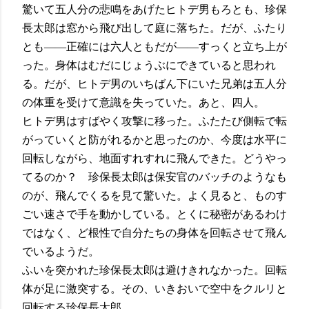
驚いて五人分の悲鳴をあげたヒトデ男もろとも、珍保
長太郎は窓から飛び出して庭に落ちた。だが、ふたり
とも――正確には六人ともだが――すっくと立ち上が
った。身体はむだにじょうぶにできていると思われ
る。だが、ヒトデ男のいちばん下にいた兄弟は五人分
の体重を受けて意識を失っていた。あと、四人。
ヒトデ男はすばやく攻撃に移った。ふたたび側転で転
がっていくと防がれるかと思ったのか、今度は水平に
回転しながら、地面すれすれに飛んできた。どうやっ
てるのか？ 珍保長太郎は保安官のバッチのようなも
のが、飛んでくるを見て驚いた。よく見ると、ものす
ごい速さで手を動かしている。とくに秘密があるわけ
ではなく、ど根性で自分たちの身体を回転させて飛ん
でいるようだ。
ふいを突かれた珍保長太郎は避けきれなかった。回転
体が足に激突する。その、いきおいで空中をクルリと
回転する珍保長太郎。