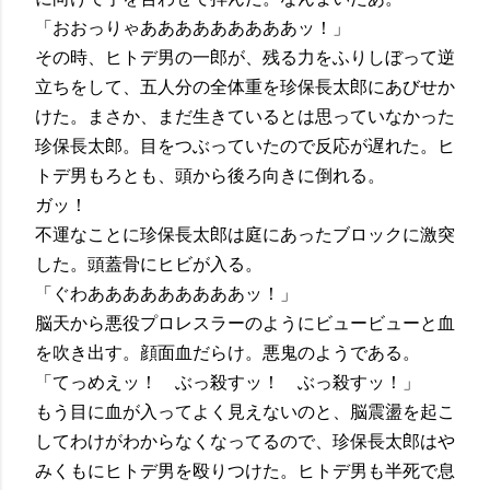
「おおっりゃあああああああああッ！」
その時、ヒトデ男の一郎が、残る力をふりしぼって逆
立ちをして、五人分の全体重を珍保長太郎にあびせか
けた。まさか、まだ生きているとは思っていなかった
珍保長太郎。目をつぶっていたので反応が遅れた。ヒ
トデ男もろとも、頭から後ろ向きに倒れる。
ガッ！
不運なことに珍保長太郎は庭にあったブロックに激突
した。頭蓋骨にヒビが入る。
「ぐわあああああああああッ！」
脳天から悪役プロレスラーのようにビュービューと血
を吹き出す。顔面血だらけ。悪鬼のようである。
「てっめえッ！ ぶっ殺すッ！ ぶっ殺すッ！」
もう目に血が入ってよく見えないのと、脳震盪を起こ
してわけがわからなくなってるので、珍保長太郎はや
みくもにヒトデ男を殴りつけた。ヒトデ男も半死で息