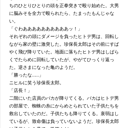
ちのひとりひとりの頭を正拳突きで殴り始めた。大男
に脳みそを全力で殴られたら、たまったもんじゃな
い。
「ぐわああああああああああッ！」
それぞれの頭にダメージを負ったヒトデ男は、回転し
ながら家の壁に激突した。珍保長太郎はその前にすば
やく飛び降りていた。地面に落ちたヒトデ男はしばら
くでたらめに回転していたが、やがてひっくり返っ
た。逆さまになった亀のようだ。
「勝ったな……」
ニヒルに笑う珍保長太郎。
「店長！」
二階にいた店員のバカが降りてくる。バカはヒトデ男
の部屋で、蜘蛛の糸にからめとられていた子供たちを
救出していたのだ。子供たちも降りてくる。衰弱はし
ているが、致命傷は負っていないようだ。珍保長太郎