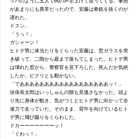
ッパのように五人で鬨の声を上げて迫ってくる。事態
があまりにも異常だったので、安藤は拳銃を抜くのが
遅れた。
ドスン。
「うっ！」
ガシャーン！
ヒトデ男に体当たりをくらった安藤は、窓ガラスを突
き破って、二階から庭まで落ちてしまった。ヒトデ男
は壊れた窓から、警察官を見下ろした。死んだか気絶
したか。ピクリとも動かない。
「でああああああああああああああああああッ！」
珍保長太郎はいっしゅんの隙も見逃さなかった。頭よ
り先に身体が動き、気がつくとヒトデ男に向かって全
速力で走っていた。そのまま、背中を向けているヒト
デ男に飛び蹴りをくらわした。
ドカーーーーーーーッ！
「ぐわっ！」