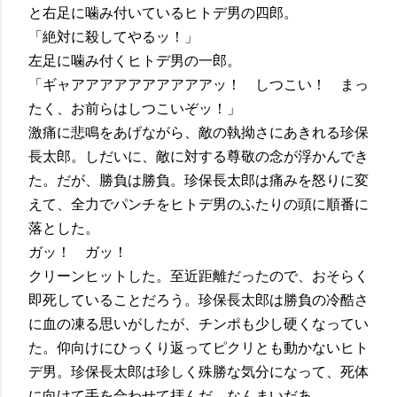
と右足に噛み付いているヒトデ男の四郎。
「絶対に殺してやるッ！」
左足に噛み付くヒトデ男の一郎。
「ギャアアアアアアアアアアッ！ しつこい！ まっ
たく、お前らはしつこいぞッ！」
激痛に悲鳴をあげながら、敵の執拗さにあきれる珍保
長太郎。しだいに、敵に対する尊敬の念が浮かんでき
た。だが、勝負は勝負。珍保長太郎は痛みを怒りに変
えて、全力でパンチをヒトデ男のふたりの頭に順番に
落とした。
ガッ！ ガッ！
クリーンヒットした。至近距離だったので、おそらく
即死していることだろう。珍保長太郎は勝負の冷酷さ
に血の凍る思いがしたが、チンポも少し硬くなってい
た。仰向けにひっくり返ってピクリとも動かないヒト
デ男。珍保長太郎は珍しく殊勝な気分になって、死体
に向けて手を合わせて拝んだ。なんまいだあ。