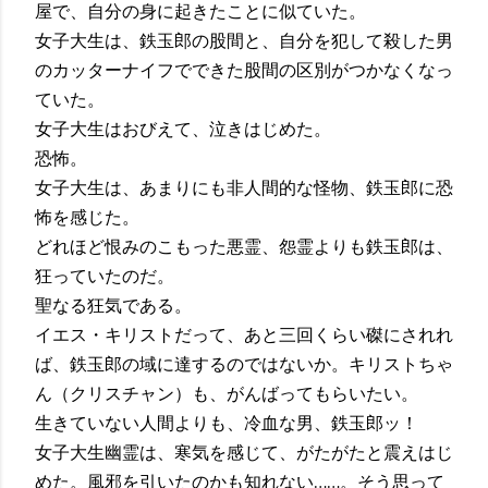
屋で、自分の身に起きたことに似ていた。
女子大生は、鉄玉郎の股間と、自分を犯して殺した男
のカッターナイフでできた股間の区別がつかなくなっ
ていた。
女子大生はおびえて、泣きはじめた。
恐怖。
女子大生は、あまりにも非人間的な怪物、鉄玉郎に恐
怖を感じた。
どれほど恨みのこもった悪霊、怨霊よりも鉄玉郎は、
狂っていたのだ。
聖なる狂気である。
イエス・キリストだって、あと三回くらい磔にされれ
ば、鉄玉郎の域に達するのではないか。キリストちゃ
ん（クリスチャン）も、がんばってもらいたい。
生きていない人間よりも、冷血な男、鉄玉郎ッ！
女子大生幽霊は、寒気を感じて、がたがたと震えはじ
めた。風邪を引いたのかも知れない……。そう思って