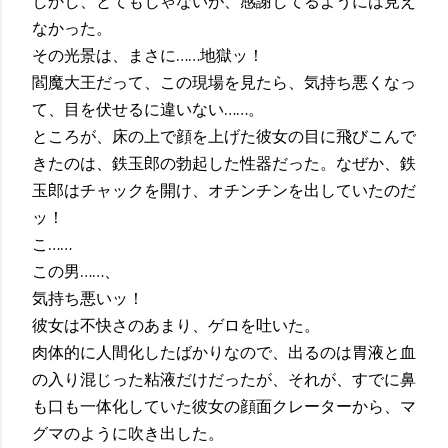
しかし、とてもじゃないが、感謝してるようには見え
なかった。
その光景は、まさに……地獄ッ！
閻魔大王だって、この現場を見たら、気持ち悪くなっ
て、目を伏せるに違いない……。
ところが、床の上で顔を上げた彼女の目に飛びこんで
きたのは、鉄玉郎の勃起した性器だった。なぜか、鉄
玉郎はチャックを開け、オチンチンを出していたのだ
ッ！
こ……
この男……、
気持ち悪いッ！
彼女は不快さのあまり、ゲロを吐いた。
肉体的に人間化したばかりなので、出るのは胃液と血
の入り混じった粘液だけだったが、それが、すでに鼻
も口も一体化していた彼女の顔面クレーターから、マ
グマのように吹き出した。