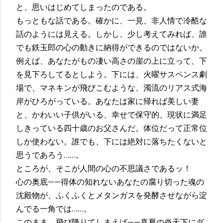
と、思いはじめてしまったのである。
もっともな話である。確かに、一見、非人情で冷酷な
話のようには見える。しかし、少し考えてみれば、誰
でも鉄玉郎の心の動きに納得ができるのではないか。
例えば、あなたがもの凄い高さの崖の上に立って、下
を見下ろしてるとしよう。下には、火曜サスペンス劇
場で、マネキンが飛びこむような、濁流のリアス式海
岸がひろがっている。あなたは家に帰れば美しい妻
と、かわいい子供がいる、幸せで保守的、現状に満足
しきっている四十歳のお父さんだ。体位だって正常位
しか使わない。誰でも、下には絶対に落ちたくないと
思うであろう……。
ところが、そこが人間の心の不思議さであるッ！
心の奥底——得体の知れないあなたの腐り切った魂の
沈殿物が、ふくふくとメタンガスを発酵させながら淀
んでる一角では……。
このまま、飛び降りてしまえば——真夏の炎天下にダ