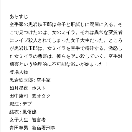
あらすじ
空手家の黒岩鉄玉郎は弟子と肝試しに廃屋に入る。そ
こで見つけたのは、女のミイラ。それは異常な変質者
にレイプ殺人されてしまった女子大生だった。ところ
が黒岩鉄玉郎は、女ミイラを空手で粉砕する。激怒し
た女ミイラの悪霊は、彼らを呪い殺していく。空手対
幽霊という物理的に不可能な戦いが始まった！
登場人物
黒岩鉄玉郎 : 空手家
如月星夜 : ホスト
田中康司 : 糞オタク
堀江 : デブ
結衣 : 風俗嬢
女子大生 : 被害者
青田寧男 : 新宿署刑事