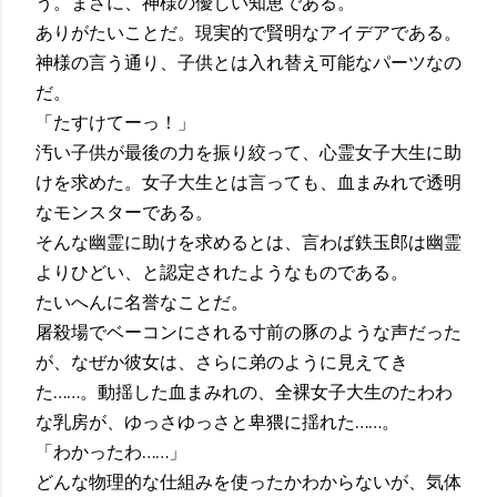
う。まさに、神様の優しい知恵である。
ありがたいことだ。現実的で賢明なアイデアである。
神様の言う通り、子供とは入れ替え可能なパーツなの
だ。
「たすけてーっ！」
汚い子供が最後の力を振り絞って、心霊女子大生に助
けを求めた。女子大生とは言っても、血まみれで透明
なモンスターである。
そんな幽霊に助けを求めるとは、言わば鉄玉郎は幽霊
よりひどい、と認定されたようなものである。
たいへんに名誉なことだ。
屠殺場でベーコンにされる寸前の豚のような声だった
が、なぜか彼女は、さらに弟のように見えてき
た……。動揺した血まみれの、全裸女子大生のたわわ
な乳房が、ゆっさゆっさと卑猥に揺れた……。
「わかったわ……」
どんな物理的な仕組みを使ったかわからないが、気体