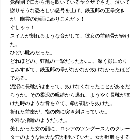
覚醒剤で口から泡を吹いているヤクザでさえ、泣いて
謝りそうな恐ろしい怒号を上げ、鉄玉郎の正拳突き
が、幽霊の顔面にめりこんだッ！
ぐしゃッ！
スイカが割れるような音がして、彼女の前頭骨が砕け
た。
ひどい眺めだった。
どれほどの、狂乱の一撃だったか……、深く顔にめり
こみすぎて、鉄玉郎の拳がなかなか抜けなかったほど
である。
泥沼に長靴がはまって、抜けなくなったことがあるだ
ろうか。その柔泥の呪縛から逃れ、ようやく長靴が抜
けた時のような音を立て、拳が顔から抜けた。
折れた前歯が、指の肉に突き刺さっていた。
小粋な指輪のようだった。
美しかった女の顔に、ロシアのツングースカのクレー
ターのような巨大な穴が開いていた。女が呼吸をする