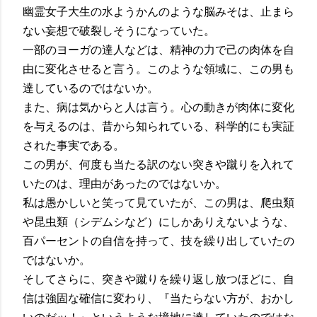
幽霊女子大生の水ようかんのような脳みそは、止まら
ない妄想で破裂しそうになっていた。
一部のヨーガの達人などは、精神の力で己の肉体を自
由に変化させると言う。このような領域に、この男も
達しているのではないか。
また、病は気からと人は言う。心の動きが肉体に変化
を与えるのは、昔から知られている、科学的にも実証
された事実である。
この男が、何度も当たる訳のない突きや蹴りを入れて
いたのは、理由があったのではないか。
私は愚かしいと笑って見ていたが、この男は、爬虫類
や昆虫類（シデムシなど）にしかありえないような、
百パーセントの自信を持って、技を繰り出していたの
ではないか。
そしてさらに、突きや蹴りを繰り返し放つほどに、自
信は強固な確信に変わり、『当たらない方が、おかし
いのだッ！』というような境地に達していたのではな