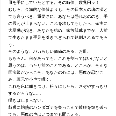
皿を手にしていたとする。その時価、数兆円ッ！
むしろ、金額的な価値よりも、その日本人の魂の源と
でも言うべき、重要さに、あなたは恐れおののき、手
の震えが止まらない。これを壊しでもしたら、確実に
大暴動が起き、あなたを始め、家族親戚までが、人前
で生きたまま手足を引きちぎられて処刑されるであろ
う。
そのような、バカらしい価値のある、お皿。
もちろん、何があっても、これを割ってはいけないと
思うのは、当たり前のことである。ところが、そんな
国宝級だからこそ、あなたの心には、悪魔が忍びこ
み、耳元で小声で囁く。
これを床に叩きつけ、粉々にしたら、さぞやすっきり
するだろうな……。
囁きは止まらない。
鼓膜に灼熱のハンダゴテを突っこんで鼓膜を焼き破っ
ても、悪魔の声はいつまでも聞こえる。