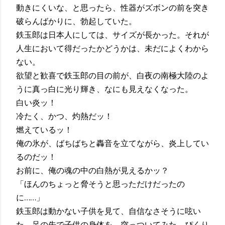
動きにくいな、と思ったら、性器がズボンの前を突き
破らんばかりに、勃起していた。
鉄玉郎は日本人にしては、サイズが長かった。それが
人生において得だったかどうかは、未だによくわから
ない。
欲望と歓喜で鉄玉郎の目の前が、白夜の南極大陸のよ
うに真っ白に光り輝き、なにも見えなくなった。
白い炎ッ！
冷たく、かつ、灼熱だッ！
燃えているッ！
俺の氷が、ばちばちと轟音を立てながら、炎上してい
るのだッ！
お前に、俺の魂の中の白熱が見えるかッ？
「ほんのちょっと脅そうと思っただけだったの
に……」
鉄玉郎は動かない子供を見て、自信なさそうに呟い
た。足の先で子供の身体を、突っついてみた。ぴくり