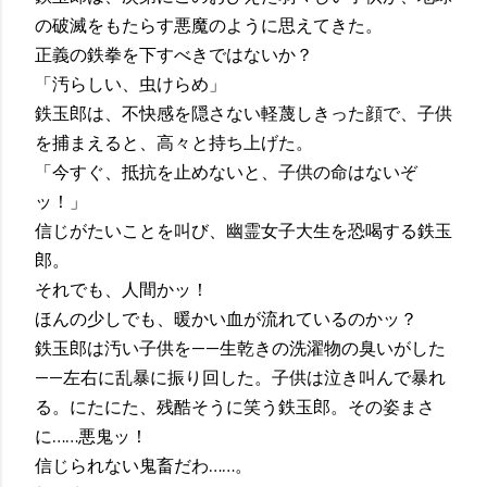
の破滅をもたらす悪魔のように思えてきた。
正義の鉄拳を下すべきではないか？
「汚らしい、虫けらめ」
鉄玉郎は、不快感を隠さない軽蔑しきった顔で、子供
を捕まえると、高々と持ち上げた。
「今すぐ、抵抗を止めないと、子供の命はないぞ
ッ！」
信じがたいことを叫び、幽霊女子大生を恐喝する鉄玉
郎。
それでも、人間かッ！
ほんの少しでも、暖かい血が流れているのかッ？
鉄玉郎は汚い子供を——生乾きの洗濯物の臭いがした
——左右に乱暴に振り回した。子供は泣き叫んで暴れ
る。にたにた、残酷そうに笑う鉄玉郎。その姿まさ
に……悪鬼ッ！
信じられない鬼畜だわ……。