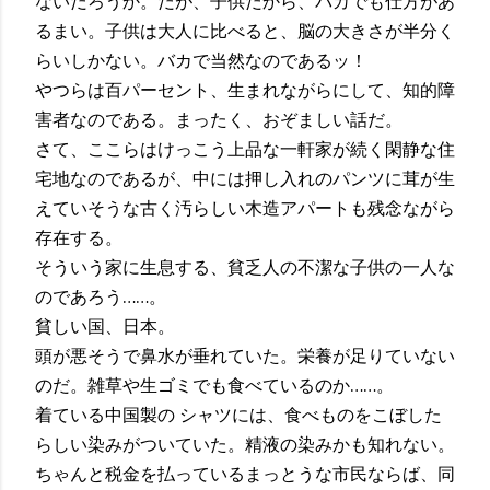
ないだろうか。だが、子供だから、バカでも仕方があ
るまい。子供は大人に比べると、脳の大きさが半分く
らいしかない。バカで当然なのであるッ！
やつらは百パーセント、生まれながらにして、知的障
害者なのである。まったく、おぞましい話だ。
さて、ここらはけっこう上品な一軒家が続く閑静な住
宅地なのであるが、中には押し入れのパンツに茸が生
えていそうな古く汚らしい木造アパートも残念ながら
存在する。
そういう家に生息する、貧乏人の不潔な子供の一人な
のであろう……。
貧しい国、日本。
頭が悪そうで鼻水が垂れていた。栄養が足りていない
のだ。雑草や生ゴミでも食べているのか……。
着ている中国製の シャツには、食べものをこぼした
らしい染みがついていた。精液の染みかも知れない。
ちゃんと税金を払っているまっとうな市民ならば、同