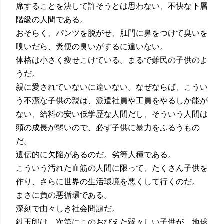
席することを決して許そうとは思わない、不快な下層
階級の人間である。
おそらく、パンツを脱がせ、肛門に鼻をつけて臭いを
嗅いだら、糞便の臭いがするに違いない。
体格は小さく痩せこけている。まるで難民の子供のよ
うだ。
親に愛されていないに違いない。なぜならば、こうい
う不潔な子供の親は、派遣社員や工員をやるしか能が
ない、給料の安い低学歴な人間だし、そういう人間は
頭の成長が弱いので、必ず子供に暴力をふるうもの
だ。
遺伝的に欠陥があるのだ。劣等人種である。
こういう汚れた血筋の人間に限って、たくさん子供を
作り、さらに世界の生活環境を悪くして行くのだ。
まさに負の悪循環である。
深刻で由々しき社会問題だ。
鉄玉郎は、次第にこのおびえた弱々しい子供が、地球