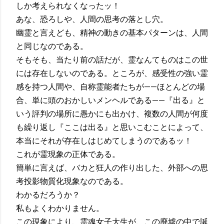
しか考えられなくなったッ！
あな、恐ろしや、人間の思考の落とし穴。
幽霊と言えども、精神の動きの基本パターンは、人間
と同じなのである。
そもそも、当たり前の話だが、霊なんてものはこの世
には存在しないのである。ところが、感受性の強い霊
感を持つ人間や、自称霊能者たちが——ほとんどの場
合、単に頭のおかしいメンヘルである——『出る』と
いう評判の場所に愚かにも出かけ、複数の人間が何度
も繰り返し『ここは出る』と思いこむことによって、
本当にそれが存在しはじめてしまうのであるッ！
これが霊現象の正体である。
簡単に言えば、バカと狂人の作り出した、外部への思
考投影物質化現象なのである。
わかるだろうか？
私もよくわかりません。
この現象により、霊魂女子大生が、この廃墟の中で誕