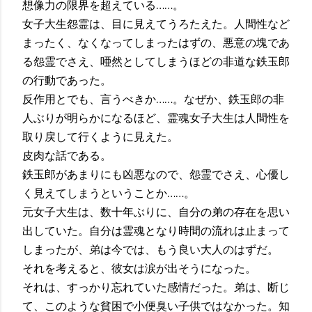
想像力の限界を超えている……。
女子大生怨霊は、目に見えてうろたえた。人間性など
まったく、なくなってしまったはずの、悪意の塊であ
る怨霊でさえ、唖然としてしまうほどの非道な鉄玉郎
の行動であった。
反作用とでも、言うべきか……。なぜか、鉄玉郎の非
人ぶりが明らかになるほど、霊魂女子大生は人間性を
取り戻して行くように見えた。
皮肉な話である。
鉄玉郎があまりにも凶悪なので、怨霊でさえ、心優し
く見えてしまうということか……。
元女子大生は、数十年ぶりに、自分の弟の存在を思い
出していた。自分は霊魂となり時間の流れは止まって
しまったが、弟は今では、もう良い大人のはずだ。
それを考えると、彼女は涙が出そうになった。
それは、すっかり忘れていた感情だった。弟は、断じ
て、このような貧困で小便臭い子供ではなかった。知