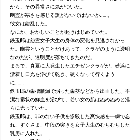
から、その異常さに気がついた。
幽霊が寒さを感じる訳がないではないか……。
彼女は錯乱した。
なにか、おかしいことが起きはじめていた。
鉄玉郎は怨霊女子大生の身体の変化を見逃さなかっ
た。幽霊ということだけあって、クラゲのように透明
なのだが、透明度が落ちてきたのだ。
まるで、真夏に大発生したエチゼンクラゲが、砂浜に
漂着し日光を浴びて乾き、硬くなって行くよう
に……。
鉄玉郎の歯槽膿漏で弱った歯茎などから出血した、不
潔な霧状の鮮血を浴びて、若い女の肌はぬめぬめと淫
らに光っていた。
鉄玉郎は、罪のない子供を惨殺した爽快感を一瞬で忘
れ、すぐさま、中段の突きを女子大生のむちむちした
乳房に入れた。