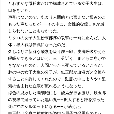
とわずかな微粉末だけで構成されている女子大生は、
口をきいた。
声帯はないので、あまり人間的とは言えない恨みのこ
もった声だったが——その中に、女性的な優しさが感
じられないこともなかった。
ミクロの女子大生粉末部隊の攻撃は一斉に止んだ。人
体世界大戦は停戦になったのだ。
久しぶりに新鮮な酸素を吸う鉄玉郎。皮膚呼吸やえら
呼吸ができるとはいえ、三十分近く、まともに息がで
きなかったのだ。人間だったら死んでいるところだ。
肺の中の女子大生の分子が、鉄玉郎が血液ガス交換を
することを許してくれたので、動脈の中にようやく酸
素の含まれた血液が流れるようになった。
緑色の腐敗した脳細胞にも、酸素が行き渡り、鉄玉郎
の視界で踊っていた黒い丸——拡大すると鎌を持った
死に神のシルエットになる——が消えた。
鉄玉郎は全身に放射能を浴びた原子力発電所のよう