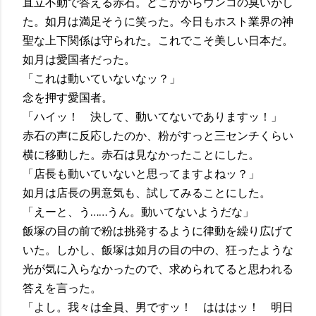
直立不動で答える赤石。どこかからウンコの臭いがし
た。如月は満足そうに笑った。今日もホスト業界の神
聖な上下関係は守られた。これでこそ美しい日本だ。
如月は愛国者だった。
「これは動いていないなッ？」
念を押す愛国者。
「ハイッ！ 決して、動いてないでありますッ！」
赤石の声に反応したのか、粉がすっと三センチくらい
横に移動した。赤石は見なかったことにした。
「店長も動いていないと思ってますよねッ？」
如月は店長の男意気も、試してみることにした。
「えーと、う……うん。動いてないようだな」
飯塚の目の前で粉は挑発するように律動を繰り広げて
いた。しかし、飯塚は如月の目の中の、狂ったような
光が気に入らなかったので、求められてると思われる
答えを言った。
「よし。我々は全員、男ですッ！ はははッ！ 明日