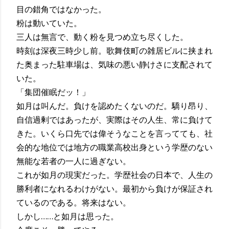
目の錯角ではなかった。
粉は動いていた。
三人は無言で、動く粉を見つめ立ち尽くした。
時刻は深夜三時少し前。歌舞伎町の雑居ビルに挟まれ
た奥まった駐車場は、気味の悪い静けさに支配されて
いた。
「集団催眠だッ！」
如月は叫んだ。負けを認めたくないのだ。驕り昂り、
自信過剰ではあったが、実際はその人生、常に負けて
きた。いくら口先では偉そうなことを言ってても、社
会的な地位では地方の職業高校出身という学歴のない
無能な若者の一人に過ぎない。
これが如月の現実だった。学歴社会の日本で、人生の
勝利者になれるわけがない。最初から負けが保証され
ているのである。将来はない。
しかし……と如月は思った。