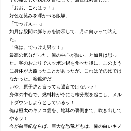
「おお、これはッ！」
好色な笑みを浮かべる飯塚。
「でっけえ……」
如月は股間の膨らみを誇示して、月に向かって吠え
た。
「俺は、でっけえ男ッ！」
最高の気分だった。俺の中心が熱い、と如月は思っ
た。客のおごりでスッポン鍋を食べた後に、このよう
に身体が火照ったことがあったが、これはその比では
なかった。溶鉱炉だ。
いや、原子炉と言っても過言ではないッ！
身体の中心で、燃料棒が今にも核分裂を起こし、メル
トダウンしようとしているッ！
俺は極太のキノコ雲を、地球の裏側まで、吹き出して
やるッ！
今が白亜紀ならば、巨大な恐竜どもは、俺の白いキノ