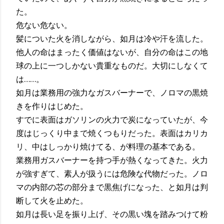
た。
危ない危ない。
髪についた火を消しながら、如月は冷や汗を流した。
他人の命はまったく価値はないが、自分の命はこの地
球の上に一つしかない貴重なものだ。大切にしなくて
は……。
如月は業務用の強力なガスバーナーで、ノロマの黒焼
きを作りはじめた。
すでに表面はガソリンの火力で炭になっていたが、今
度はじっくり中まで焼くつもりだった。表面はカリカ
リ、中はしっかり焼けてる、が料理の基本である。
業務用ガスバーナーを持つ手が熱くなってきた。火力
が強すぎて、素人が扱うには危険な代物だった。ノロ
マの内部の芯の部分まで黒焦げになった、と如月は判
断して火を止めた。
如月は長い足を振り上げ、その黒い塊を踏みつけて粉