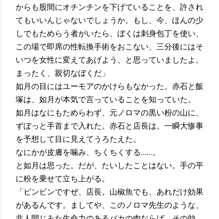
からも股間にオチンチンを下げていることを、許され
てもいいんじゃないでしょうか。もし、今、ほんの少
しでもためらう者がいたら、ぼくは刺身包丁を使い、
この場で即席の性転換手術をおこない、三分後にはそ
いつを女性に変えてあげよう、と思っていましたよ。
まったく、親切なぼくだ」
如月の目にはユーモアのかけらもなかった。赤石と飯
塚は、如月が本気で言っていることを知っていた。
如月はなにもためらわず、元ノロマの黒い粉の山に、
ずぼっと手首まで入れた。赤石と店長は、一瞬大惨事
を予想して目に見えてうろたえた。
なにかが皮膚を噛み、ちくちくする……。
と如月は思った。だが、たいしたことはない。手の平
に粉を乗せて立ち上がる。
「ビンビンですぜ、店長。山椒魚でも、あれだけ効果
があるんです。ましてや、このノロマ先生のような、
非人間じみた生命力のあるバカの肉ならば、その効