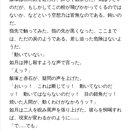
のだが、もしかしてこの粉が飛びかかってくるのでは
ないか、などという空想力は皆無なのである。鈍いの
だ。
指先で触ってみた。指の先が黒くなった。ここまで
は、ただの炭のようである。差し迫った危険はないよ
うだ。
「動いていない」
如月は押し殺すような声で言った。
「えっ？」
飯塚と赤石が、疑問の声を上げた。
「おいッ！ これは断じてッ！ 動いてないのだ
ッ！ 動いてはならないのだッ！ 目の錯角だッ！
焼いた人間が、動くわけがなかろうッ？」
如月は二人を睨み罵声を張り上げた。彼らを恫喝すれ
ば、現実が変わるかのように……。
「で……でも」