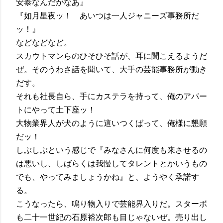
安泰なんだがなあ』
『如月星夜ッ！ あいつは一人ジャニーズ事務所だ
ッ！』
などなどなど。
スカウトマンらのひそひそ話が、耳に聞こえるようだ
ぜ。そのうわさ話を聞いて、大手の芸能事務所が動き
だす。
それも社長自ら、手にカステラを持って、俺のアパー
トにやって土下座ッ！
大物業界人が犬のように這いつくばって、俺様に懇願
だッ！
しぶしぶという感じで『みなさんに何度も来させるの
は悪いし、しばらくは我慢してタレントとかいうもの
でも、やってみましょうかね』と、ようやく承諾す
る。
こうなったら、鳴り物入りで芸能界入りだ。スターボ
も二十一世紀の石原裕次郎も目じゃないぜ。売り出し