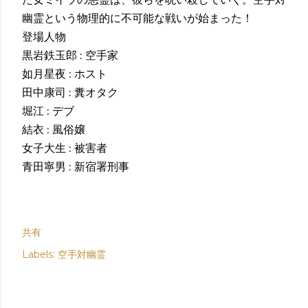
幽霊という物理的に不可能な戦いが始まった！
登場人物
黒岩鉄玉郎 : 空手家
如月星夜 : ホスト
田中康司 : 糞オタク
堀江 : デブ
結衣 : 風俗嬢
女子大生 : 被害者
青田寧男 : 新宿署刑事
共有
Labels:
空手対幽霊