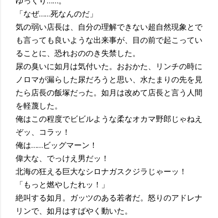
ゆっくり……。
「なぜ……死なんのだ」
気の弱い店長は、自分の理解できない超自然現象とで
も言っても良いような出来事が、目の前で起こってい
ることに、恐れおののき失禁した。
尿の臭いに如月は気付いた。おおかた、リンチの時に
ノロマが漏らした尿だろうと思い、水たまりの先を見
たら店長の飯塚だった。如月は改めて店長と言う人間
を軽蔑した。
俺はこの程度でビビルような柔なオカマ野郎じゃねえ
ぞッ、コラッ！
俺は……ビッグマーン！
偉大な、でっけえ男だッ！
北海の狂える巨大なシロナガスクジラじゃーッ！
「もっと燃やしたれッ！」
絶叫する如月。ガッツのある若者だ。怒りのアドレナ
リンで、如月はすばやく動いた。