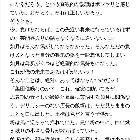
になるだろう、という直観的な認識はボンヤリと感じ
ていた。おそらく、それは正しいだろう。
そうとも。
今、負けたならば、この先近い将来に待っているはず
の、芸能界入りの話もなくなるに違いない……。
如月はそんな気がしてならなかった。そんなただの負
け犬となった自分の将来の姿を一瞬想像してしまい、
如月は鳥肌が立つほど絶望的な気持ちになった。
これが俺の未来であるはずがないッ！
そんなことは、絶対にあってはならないのだッ！
「集団催眠なのか？ これ、確実に動いてるぞ」
思春期の青々しい蹉跌と葛藤に苦悩する如月に関係な
く、デリカシーのない店長の飯塚は、ただ見たままの
ことを口に出した。王様は裸だと言う子供か。
粉は風に逆らって揺れていた。黒い粉の中に、白い燃
え残りの小さな骨片が散らばっていた。
飯塚は粉に顔を近付け、詳しく観察した。気は小さい