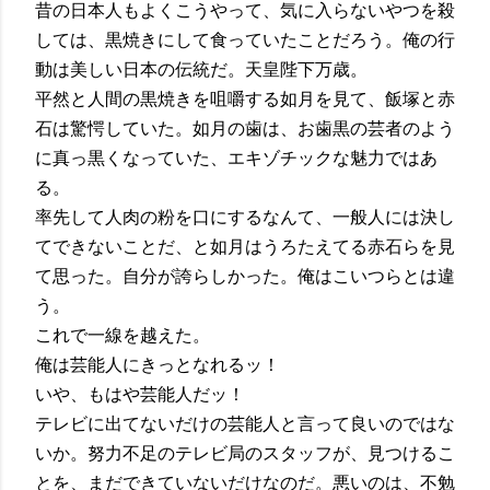
昔の日本人もよくこうやって、気に入らないやつを殺
しては、黒焼きにして食っていたことだろう。俺の行
動は美しい日本の伝統だ。天皇陛下万歳。
平然と人間の黒焼きを咀嚼する如月を見て、飯塚と赤
石は驚愕していた。如月の歯は、お歯黒の芸者のよう
に真っ黒くなっていた、エキゾチックな魅力ではあ
る。
率先して人肉の粉を口にするなんて、一般人には決し
てできないことだ、と如月はうろたえてる赤石らを見
て思った。自分が誇らしかった。俺はこいつらとは違
う。
これで一線を越えた。
俺は芸能人にきっとなれるッ！
いや、もはや芸能人だッ！
テレビに出てないだけの芸能人と言って良いのではな
いか。努力不足のテレビ局のスタッフが、見つけるこ
とを、まだできていないだけなのだ。悪いのは、不勉