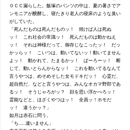
０ＣＣ漏らした。飯塚のパンツの中は、夏の暑さでア
ンモニアが醗酵し、寝たきり老人の寝床のような臭い
がしていた。
「死んだものは死んだものッ！ 焼けば人は死ぬ
ッ！ これ社会の常識ッ！ 死んだものは動かねえ
ッ！ それは神様だって、御存じなこったッ！ だッ
かッらッ！ こいつは、動いてないッ！動いてません
よッ！ 動かれて、たまるかッ！ ばーろーッ！ 断
じて、動いとらんからなッ！ これを動いてるなんて
言うやつは、めそめそした女モドキだッ！ 心霊だ、
超自然だ、などと言うやつは、みんなオカマ野郎であ
るッ！ そうじゃろがッ？ 顔を思い浮かべろッ！
霊能などと、ほざくやつはッ！ 全員ッ！ホモだ
ッ！ 違うかッ？」
如月は赤石に問う。
「ち……違いません」