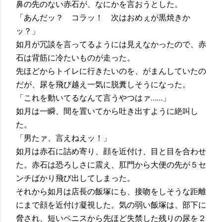
鼻の先のない赤石が、なにかを言おうとした。
「あんだッ？ コラッ！ 次はおめぇが黒焼きか
ッ？」
如月が冗談を言ってるようには見えなかったので、赤
石は背筋に冷たいものが走った。
先ほどからトイレに行きたいのを、がまんしていたの
だが、尿を飛び越え一気に脱糞しそうになった。
「これを動いてるなんて言うやつはァ……」
如月は一瞬、間を置いてから吐き出すように絶叫し
た。
「男たァ、言えねえッ！」
如月は赤石に詰め寄り、顔を近付け、目と目を合わせ
た。赤石は恐ろしさに震え、肛門から大便の先が５セ
ンチばかり飛び出してしまった。
それから如月は店長の飯塚にも、接吻をしそうな距離
にまで顔を近付け凝視した。気の弱い飯塚は、部下に
脅され、短いペニスから先ほど失禁した残りの尿を２