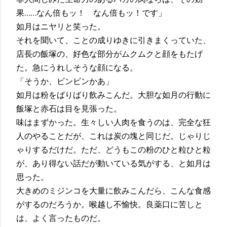
果……なん倍もッ！ なん倍もッ！です」
如月はニヤリと笑った。
それを聞いて、ことの成りゆきに引きまくっていた、
店長の飯塚の、好色な部分がムクムクと顔をもたげ
た。急にうれしそうな顔になる。
「そうか、ビンビンかあ」
如月は粉をばりばり飲みこんだ。大胆な如月の行動に
飯塚と赤石は目を見張った。
味はまずかった。生々しい人肉を食うのは、完全な狂
人のやることだが、これは炭の塊と同じだ。じゃりじ
ゃりするだけだ。ただ、どうもこの粉のひと粒ひと粒
が、あり得ない話だが動いている気がする、と如月は
思った。
大きめのミジンコを大量に飲みこんだら、こんな食感
がするのだろうか。喉越し不愉快。良薬口に苦しと
は、よく言ったものだ。