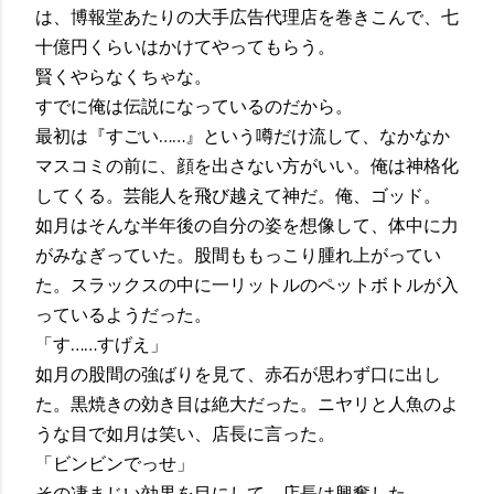
は、博報堂あたりの大手広告代理店を巻きこんで、七
十億円くらいはかけてやってもらう。
賢くやらなくちゃな。
すでに俺は伝説になっているのだから。
最初は『すごい……』という噂だけ流して、なかなか
マスコミの前に、顔を出さない方がいい。俺は神格化
してくる。芸能人を飛び越えて神だ。俺、ゴッド。
如月はそんな半年後の自分の姿を想像して、体中に力
がみなぎっていた。股間ももっこり腫れ上がってい
た。スラックスの中に一リットルのペットボトルが入
っているようだった。
「す……すげえ」
如月の股間の強ばりを見て、赤石が思わず口に出し
た。黒焼きの効き目は絶大だった。ニヤリと人魚のよ
うな目で如月は笑い、店長に言った。
「ビンビンでっせ」
その凄まじい効果を目にして、店長は興奮した。