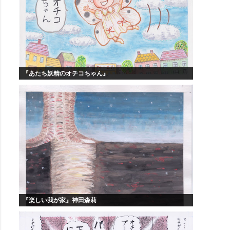
『あたち妖精のオチコちゃん』
『楽しい我が家』神田森莉