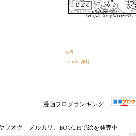
共有
Labels:
無料
漫画ブログランキング
ヤフオク、メルカリ、BOOTHで絵を発売中