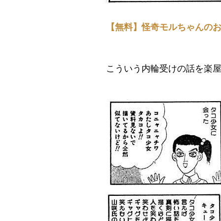
【無料】怪奇モルちゃんの
こういう内輪受けの話を楽