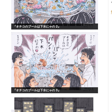
『オチコのプールは下水にゃの 2』
『オチコのプールは下水にゃの 3』