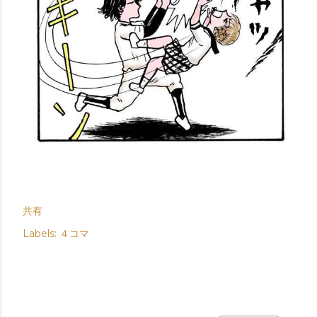
共有
Labels:
４コマ