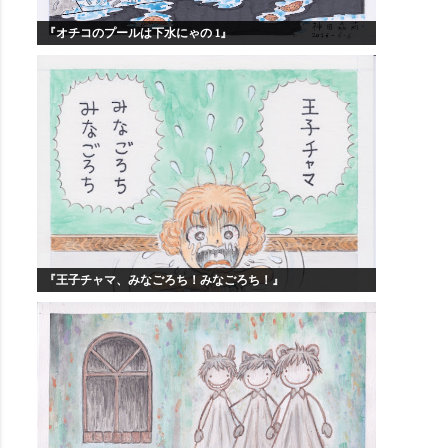
『オチコのプールは下水にゃの 1』
『王子チャマ、みなごろち！みなごろち！』