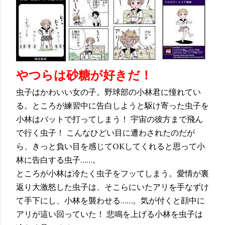
やつらは砂糖が好きだ！
虫子はかわいい女の子。野球部の小林君に憧れてい
る。ところが練習中に告白しようと駆け寄った虫子を
小林はバットで打ってしまう！ 宇宙の彼方まで飛ん
で行く虫子！ こんなひどい目に遭わされたのだが
ら、きっと負い目を感じてOKしてくれると思って小
林に告白する虫子……。
ところが小林は冷たく虫子をフッてしまう。愛情が裏
返り大激怒した虫子は、そこらにいたアリを手なずけ
て手下にし、小林を襲わせる……。気が付くと顔中に
アリが這い回っていた！ 悲鳴を上げる小林を虫子は